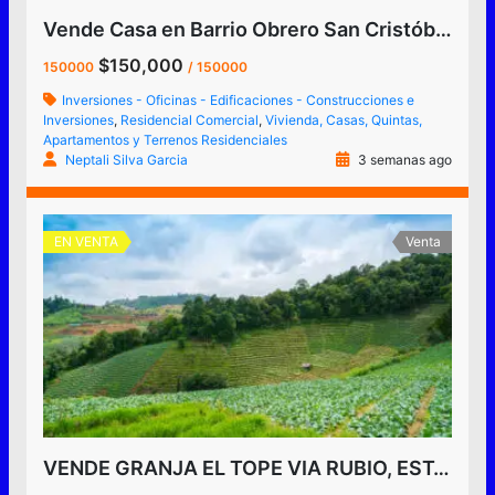
Vende Casa en Barrio Obrero San Cristóbal Tachira Venezuela Zona alta Av. Carabobo
$150,000
150000
/ 150000
Inversiones - Oficinas - Edificaciones - Construcciones e
Inversiones
,
Residencial Comercial
,
Vivienda, Casas, Quintas,
Apartamentos y Terrenos Residenciales
Neptali Silva Garcia
3 semanas ago
EN VENTA
Venta
VENDE GRANJA EL TOPE VIA RUBIO, ESTADO TÁCHIRA, VENEZUELA.