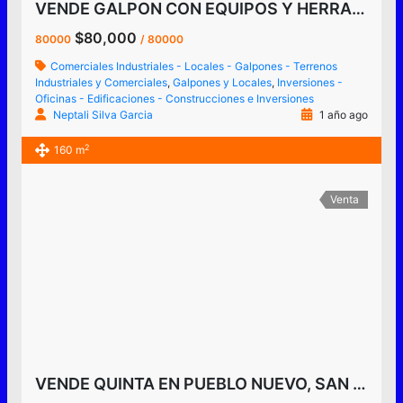
VENDE GALPON CON EQUIPOS Y HERRAMIENTAS DE HERRERIA Y FERRETERIA EN LAS VEGAS DE TÁRIBA
$80,000
80000
/ 80000
Comerciales Industriales - Locales - Galpones - Terrenos
Industriales y Comerciales
,
Galpones y Locales
,
Inversiones -
Oficinas - Edificaciones - Construcciones e Inversiones
Neptali Silva Garcia
1 año ago
2
160 m
Venta
VENDE QUINTA EN PUEBLO NUEVO, SAN CRISTÓBAL