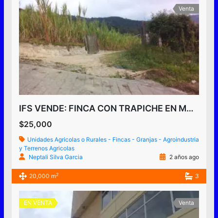
Venta
IFS VENDE: FINCA CON TRAPICHE EN MUNICIPIO GUASIMOS ESTADO TÁCHIRA VENEZUELA.
$25,000
Unidades Agricolas o Rurales - Fincas - Granjas - Agroindustria
y Terrenos Agricolas
Neptali Silva Garcia
2 años ago
2
20,000 m
3
EN VENTA
Venta