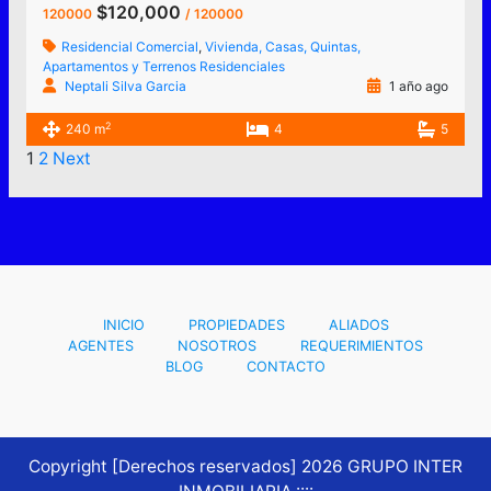
$120,000
120000
/ 120000
Residencial Comercial
,
Vivienda, Casas, Quintas,
Apartamentos y Terrenos Residenciales
Neptali Silva Garcia
1 año ago
2
240 m
4
5
1
2
Next
INICIO
PROPIEDADES
ALIADOS
AGENTES
NOSOTROS
REQUERIMIENTOS
BLOG
CONTACTO
Copyright [Derechos reservados] 2026 GRUPO INTER