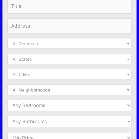
All Countries
All States
All Cities
All Neighborhoods