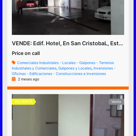
VENDE: Edif. Hotel, En San CristobaL, Estado Tachira, Venezuela
Price on call
Comerciales Industriales - Locales - Galpones - Terrenos
Industriales y Comerciales
,
Galpones y Locales
,
Inversiones -
Oficinas - Edificaciones - Construcciones e Inversiones
2 meses ago
EN VENTA
Venta