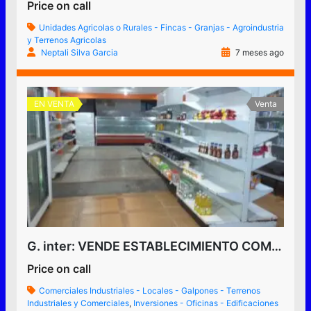
Price on call
Unidades Agricolas o Rurales - Fincas - Granjas - Agroindustria
y Terrenos Agricolas
Neptali Silva Garcia
7 meses ago
EN VENTA
Venta
G. inter: VENDE ESTABLECIMIENTO COMERCIAL ABASTO, Con Anexo o Apto, en Tariba.Municipio Cardenas Venezuela
Price on call
Comerciales Industriales - Locales - Galpones - Terrenos
Industriales y Comerciales
,
Inversiones - Oficinas - Edificaciones