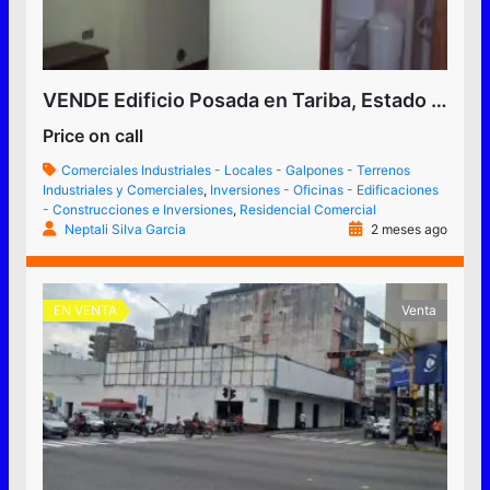
VENDE Edificio Posada en Tariba, Estado Tachira, Venezuela
Price on call
Comerciales Industriales - Locales - Galpones - Terrenos
Industriales y Comerciales
,
Inversiones - Oficinas - Edificaciones
- Construcciones e Inversiones
,
Residencial Comercial
Neptali Silva Garcia
2 meses ago
EN VENTA
Venta