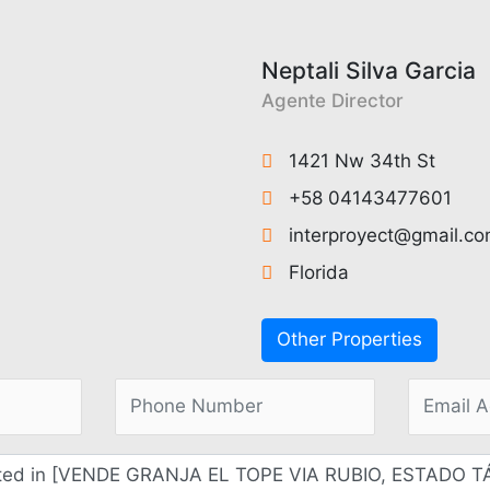
Neptali Silva Garcia
Agente Director
1421 Nw 34th St
+58 04143477601
interproyect@gmail.c
Florida
Other Properties