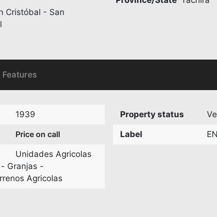
n Cristóbal - San
l
Features
1939
Property status
Ve
Price on call
Label
E
Unidades Agricolas
 - Granjas -
rrenos Agricolas