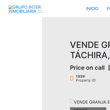
Ir
INICIO
P
al
contenido
VENDE GR
TÁCHIRA
Price on call
1939
Property ID