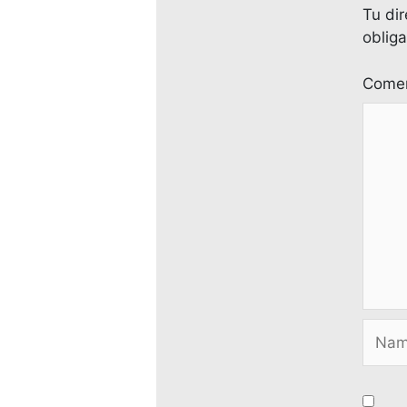
Tu dir
oblig
Comen
Name