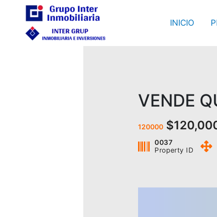
Ir
al
INICIO
P
contenido
VENDE Q
$120,00
120000
0037
Property ID