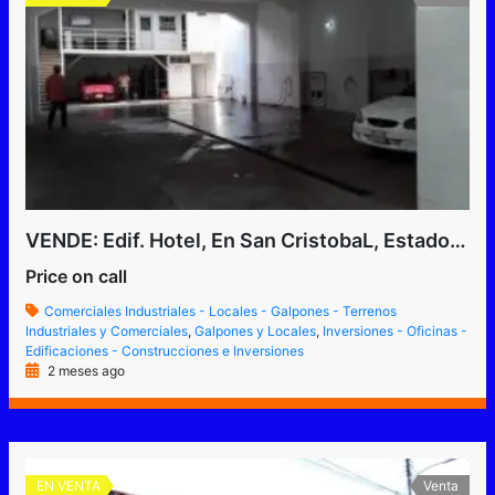
VENDE: Edif. Hotel, En San CristobaL, Estado Tachira, Venezuela
Price on call
Comerciales Industriales - Locales - Galpones - Terrenos
Industriales y Comerciales
,
Galpones y Locales
,
Inversiones - Oficinas -
Edificaciones - Construcciones e Inversiones
2 meses ago
EN VENTA
Venta