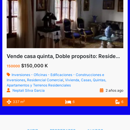
Vende casa quinta, Doble proposito: Residencial-Comercial, en Barrio Obrero, San Cristóbal, Estado Táchira, Venezuela.
$150,000 K
150000
Inversiones - Oficinas - Edificaciones - Construcciones e
Inversiones
,
Residencial Comercial
,
Vivienda, Casas, Quintas,
Apartamentos y Terrenos Residenciales
Neptali Silva Garcia
2 años ago
2
337 m
6
6