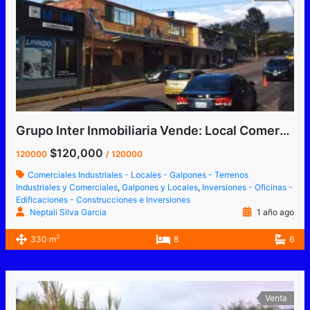
Grupo Inter Inmobiliaria Vende: Local Comercial La Concordia
$120,000
120000
/ 120000
Comerciales Industriales - Locales - Galpones - Terrenos
Industriales y Comerciales
,
Galpones y Locales
,
Inversiones - Oficinas -
Edificaciones - Construcciones e Inversiones
Neptali Silva Garcia
1 año ago
2
330 m
8
6
Venta