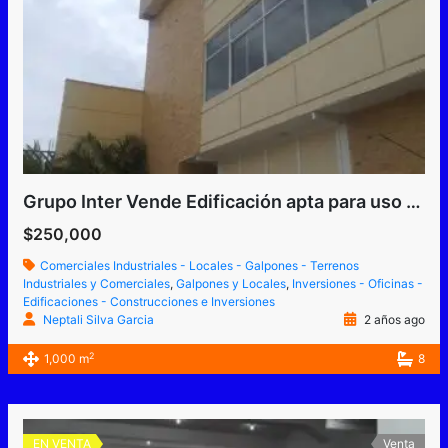
Grupo Inter Vende Edificación apta para uso industrial y comercial construido para industria textil o similar
$250,000
Comerciales Industriales - Locales - Galpones - Terrenos
Industriales y Comerciales
,
Galpones y Locales
,
Inversiones - Oficinas -
Edificaciones - Construcciones e Inversiones
Neptali Silva Garcia
2 años ago
2
1,000 m
8
EN VENTA
Venta