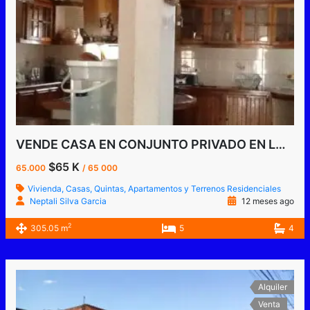
VENDE CASA EN CONJUNTO PRIVADO EN LAS VEGAS, TARIBA, TACHIRA VENEZUELA
$65 K
65.000
/ 65 000
Vivienda, Casas, Quintas, Apartamentos y Terrenos Residenciales
Neptali Silva Garcia
12 meses ago
2
305.05 m
5
4
Alquiler
Venta