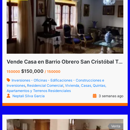
Vende Casa en Barrio Obrero San Cristóbal Tachira Venezuela Zona alta Av. Carabobo
$150,000
150000
/ 150000
Inversiones - Oficinas - Edificaciones - Construcciones e
Inversiones
,
Residencial Comercial
,
Vivienda, Casas, Quintas,
Apartamentos y Terrenos Residenciales
Neptali Silva Garcia
3 semanas ago
Venta