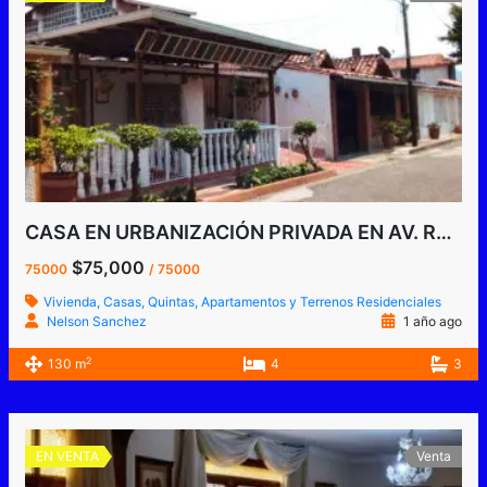
CASA EN URBANIZACIÓN PRIVADA EN AV. ROTARIA, SAN CRISTÓBAL, ESTADO TÁCHIRA, VENEZUELA.
$75,000
75000
/ 75000
Vivienda, Casas, Quintas, Apartamentos y Terrenos Residenciales
Nelson Sanchez
1 año ago
2
130 m
4
3
EN VENTA
Venta