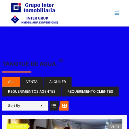
Ir
al
contenido
(8)
TANQ1UE DE AGUA.
ALL
VENTA
ALQUILER
REQUERIMIENTOS AGENTES
REQUERIMIENTO CLIENTES
Sort By
EN VENTA
Venta